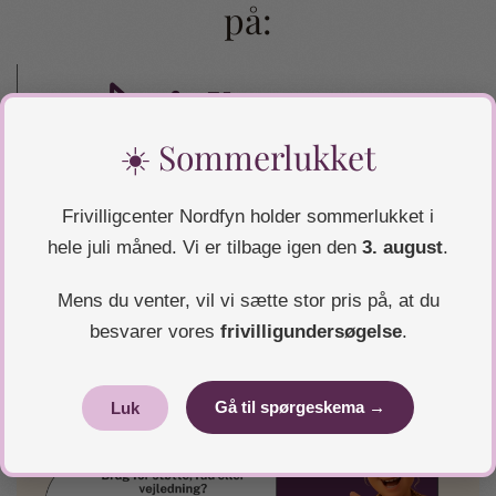
på:
☀️ Sommerlukket
Hvis du selv er en del af et fællesskab, eller hvis du kender
Frivilligcenter Nordfyn holder sommerlukket i
til et, som du gerne vil dele med resten af Nordfyn, så
giv
hele juli måned. Vi er tilbage igen den
3. august
.
os meget gerne et tip ved at trykke her og udfylde
formularen
, eller ved at kontakte os i Frivilligcentret
Mens du venter, vil vi sætte stor pris på, at du
besvarer vores
frivilligundersøgelse
.
Gå til spørgeskema →
Luk