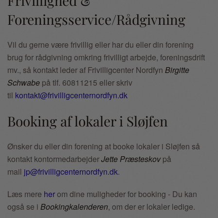
Frivillighed &
Foreningsservice/Rådgivning
Vil du gerne være frivillig eller har du eller din forening
brug for rådgivning omkring frivilligt arbejde, foreningsdrift
mv., så kontakt leder af Frivilligcenter Nordfyn
Birgitte
Schwabe
på tlf. 60811215 eller skriv
til
kontakt@frivilligcenternordfyn.dk
Booking af lokaler i Sløjfen
Ønsker du eller din forening at booke lokaler i Sløjfen så
kontakt kontormedarbejder
Jette Præsteskov
på
mail
jp@frivilligcenternordfyn.dk
.
Læs mere
her
om dine muligheder for booking - Du kan
også se i
Bookingkalenderen
, om der er lokaler ledige.