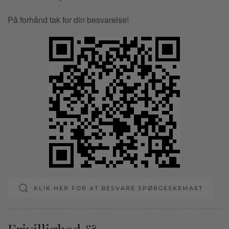
På forhånd tak for din besvarelse!
KLIK HER FOR AT BESVARE SPØRGESKEMAET